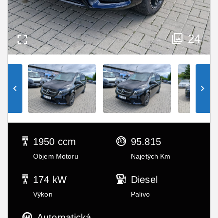
24
1950 ccm
95.815
Objem Motoru
Najetých Km
174 kW
Diesel
Výkon
Palivo
Automatická