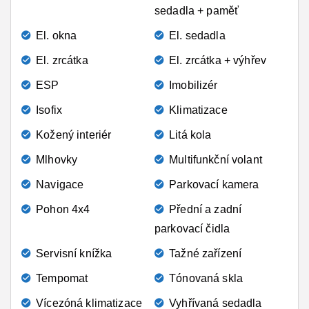
sedadla + paměť
El. okna
El. sedadla
El. zrcátka
El. zrcátka + výhřev
ESP
Imobilizér
Isofix
Klimatizace
Kožený interiér
Litá kola
Mlhovky
Multifunkční volant
Navigace
Parkovací kamera
Pohon 4x4
Přední a zadní
parkovací čidla
Servisní knížka
Tažné zařízení
Tempomat
Tónovaná skla
Vícezóná klimatizace
Vyhřívaná sedadla